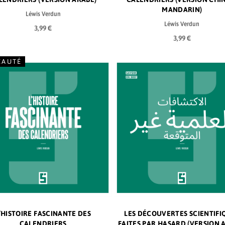
MANDARIN)
Léwis Verdun
Léwis Verdun
3,99 €
3,99 €
EAUTÉ
’HISTOIRE FASCINANTE DES
LES DÉCOUVERTES SCIENTIFI
CALENDRIERS
FAITES PAR HASARD (VERSION 