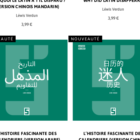
UOI LE LATIN A T IL DISPARU ?
WHY DID LATIN DISAPPEAR
ERSION CHINOIS MANDARIN)
Léwis Verdun
Léwis Verdun
3,99 €
3,99 €
EAUTÉ
NOUVEAUTÉ
’HISTOIRE FASCINANTE DES
L’HISTOIRE FASCINANTE D
LENDRIERS (VERSION ARABE)
CALENDRIERS (VERSION CHI