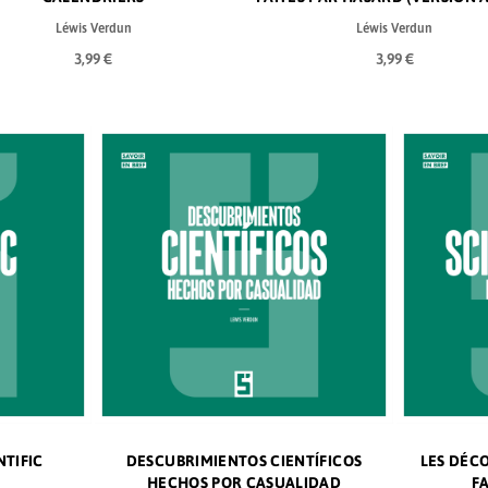
Léwis Verdun
Léwis Verdun
3,99 €
3,99 €
NTIFIC
DESCUBRIMIENTOS CIENTÍFICOS
LES DÉC
HECHOS POR CASUALIDAD
F