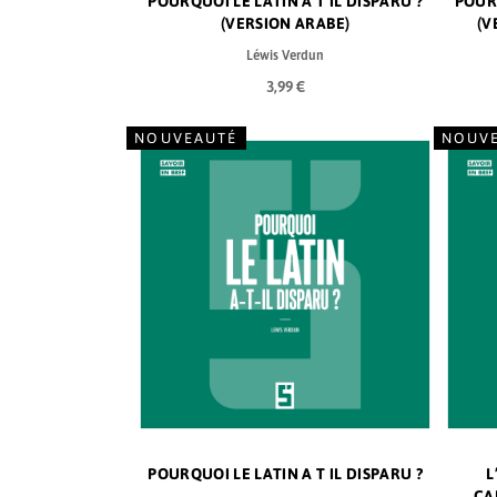
POURQUOI LE LATIN A T IL DISPARU ?
POURQ
(VERSION ARABE)
(V
Léwis Verdun
3,99 €
NOUVEAUTÉ
NOUV
POURQUOI LE LATIN A T IL DISPARU ?
L
CA