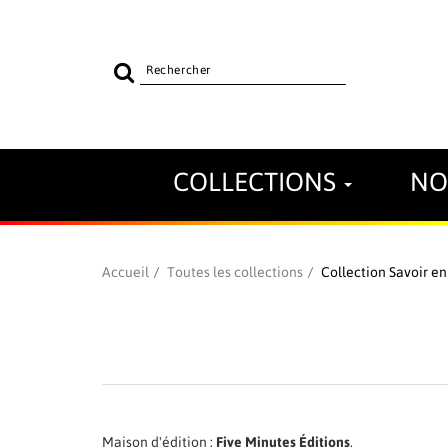
Rechercher
sur
le
site
COLLECTIONS
NO
Accueil
Toutes les collections
Collection Savoir en
Maison d'édition :
Five Minutes Éditions
.