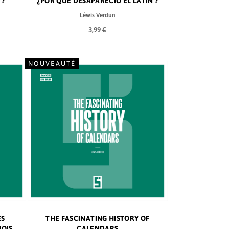
 ?
¿POR QUÉ DESAPARECIÓ EL LATÍN ?
Léwis Verdun
3,99 €
NOUVEAUTÉ
ES
THE FASCINATING HISTORY OF
NOIS
CALENDARS