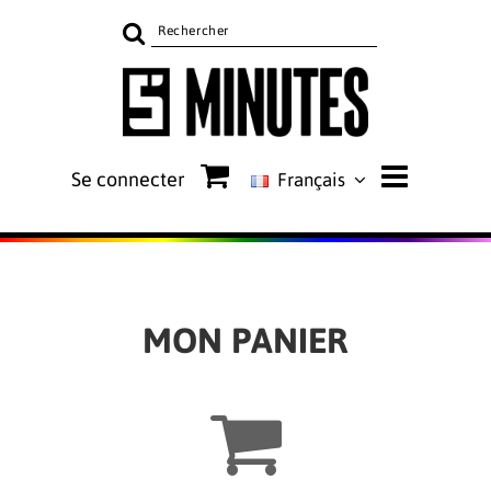
Rechercher
sur
le
site
Se connecter
Français
MON PANIER