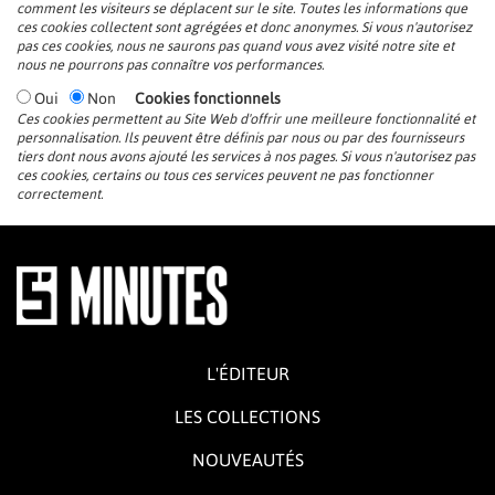
comment les visiteurs se déplacent sur le site. Toutes les informations que
ces cookies collectent sont agrégées et donc anonymes. Si vous n'autorisez
pas ces cookies, nous ne saurons pas quand vous avez visité notre site et
nous ne pourrons pas connaître vos performances.
Oui
Non
Cookies fonctionnels
Ces cookies permettent au Site Web d'offrir une meilleure fonctionnalité et
personnalisation. Ils peuvent être définis par nous ou par des fournisseurs
tiers dont nous avons ajouté les services à nos pages. Si vous n'autorisez pas
ces cookies, certains ou tous ces services peuvent ne pas fonctionner
correctement.
L'ÉDITEUR
LES COLLECTIONS
NOUVEAUTÉS