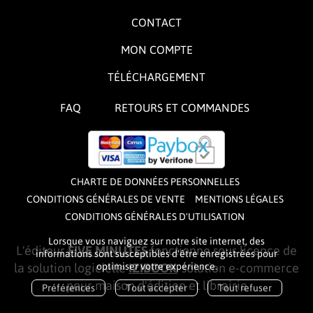
CONTACT
MON COMPTE
TÉLÉCHARGEMENT
FAQ
RETOURS ET COMMANDES
CHARTE DE DONNÉES PERSONNELLES
CONDITIONS GÉNÉRALES DE VENTE
MENTIONS LÉGALES
CONDITIONS GÉNÉRALES D'UTILISATION
Lorsque vous naviguez sur notre site internet, des
L'éditeur
FIVE MINUTES
fonctionne sous licence de
informations sont susceptibles d'être enregistrées pour
la solution logicielle
IZIBOOK
, solution e-commerce
optimiser votre expérience.
pour maison d'édition et librairie
Préférences
Tout accepter
Tout refuser