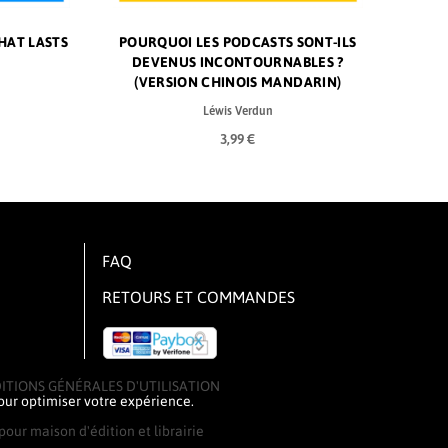
HAT LASTS
IMPLE
LAS RUNAS : ¿DIVINACIÓN O SIMPLE
POURQUOI LES PODCASTS SONT-ILS
LES RUN
L’I
DEVENUS INCONTOURNABLES ?
ALFABETO NÓRDICO ?
EN
A
(VERSION CHINOIS MANDARIN)
Léwis Verdun
Léwis Verdun
3,99 €
3,99 €
FAQ
RETOURS ET COMMANDES
ITIONS GÉNÉRALES D'UTILISATION
pour optimiser votre expérience.
our maison d'édition et librairie