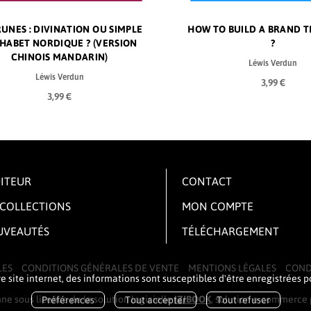
RUNES : DIVINATION OU SIMPLE
S INCONNUS QUI CHANGENT UNE
HOW TO BUILD A BRAND T
RUNES : DIVINATION OR S
HABET NORDIQUE ? (VERSION
VIE (VERSION ARABE)
NORDIC ALPHABET ?
?
CHINOIS MANDARIN)
Léwis Verdun
Léwis Verdun
Léwis Verdun
Léwis Verdun
3,99 €
3,99 €
3,99 €
3,99 €
DITEUR
CONTACT
 COLLECTIONS
MON COMPTE
VEAUTÉS
TÉLÉCHARGEMENT
LES
CONDITIONS GÉNÉRALES DE VENTE
MENTIONS LÉGALES
COND
 site internet, des informations sont susceptibles d'être enregistrées 
ne sous licence de la solution logicielle
IZIBOOK
, solution e-commerce p
Préférences
Tout accepter
Tout refuser