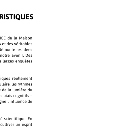
RISTIQUES
ENCE de la Maison
 et des véritables
 démonte les idées
notre avenir. Des
de larges enquêtes
miques réellement
laire, les rythmes
e de la lumière du
 biais cognitifs –
igne l’influence de
té scientifique. En
cultiver un esprit