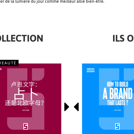
iter de la lumière du jour comme meilleur allié bien‑être.
OLLECTION
ILS 
VEAUTÉ
NOUVEAUTÉ