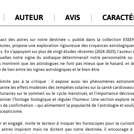
AUTEUR
AVIS
CARACTÉ
pact des astres sur notre destinée », publié dans la collection ESS
Minutes, propose une exploration rigoureuse des croyances astrologiques
s. En s’appuyant sur plus de vingt études récentes (2024‑2025), l’auteur
quelles notre signe du zodiaque déterminerait notre personnalité ou 
es montrent que les astrologues ne font pas mieux que le hasard, et 
 de lien entre les signes astrologiques et le bien‑être.
limite pas à la critique : il expose aussi les phénomènes astrono
sente les effets modestes des tempêtes solaires sur la santé cardiovascu
s lunaires sur le sommeil ou le cycle menstruel, et l’importance décisiv
oniser l’horloge biologique et réguler l’humeur. Une section explore les
s de confirmation – qui alimentent la popularité de l’astrologie et soul
 scepticisme.
ir et engagé, invite le lecteur à troquer les horoscopes pour la curiosi
astres inspirent mais ne dictent pas notre destinée, il encourage à 