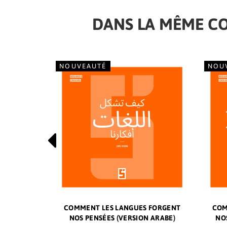
DANS LA MÊME C
NOUVEAUTÉ
NOU
LA PRUEBA
 DISPARAÎTRE
COMMENT LES LANGUES FORGENT
COMMENT INTERPRÉTER LES
COM
TIFICIAL
NOS PENSÉES (VERSION ARABE)
SYNCHRONICITÉS ?
NO