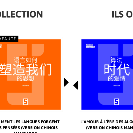
OLLECTION
ILS 
VEAUTÉ
NOUVEAUTÉ
MENT LES LANGUES FORGENT
L’INFLUENCE DE LA
L’AMOUR À L’ÈRE DES AL
HOW LANGUAGES SHAPE
S PENSÉES (VERSION CHINOIS
MONDIALISATION SUR NOS
(VERSION CHINOIS MA
THOUGHTS