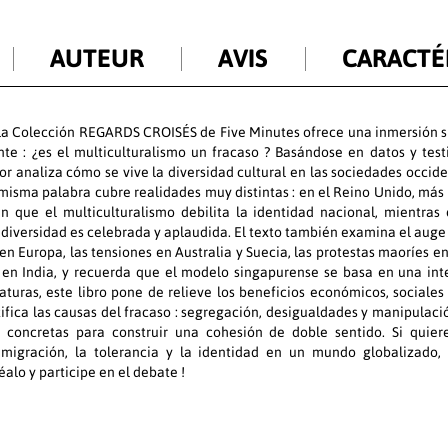
AUTEUR
AVIS
CARACTÉ
 la Colección REGARDS CROISÉS de Five Minutes ofrece una inmersión s
te : ¿es el multiculturalismo un fracaso ? Basándose en datos y test
tor analiza cómo se vive la diversidad cultural en las sociedades occide
isma palabra cubre realidades muy distintas : en el Reino Unido, más 
n que el multiculturalismo debilita la identidad nacional, mientra
 diversidad es celebrada y aplaudida. El texto también examina el auge 
n Europa, las tensiones en Australia y Suecia, las protestas maoríes 
 en India, y recuerda que el modelo singapurense se basa en una inte
caturas, este libro pone de relieve los beneficios económicos, sociales 
tifica las causas del fracaso : segregación, desigualdades y manipulació
concretas para construir una cohesión de doble sentido. Si quier
nmigración, la tolerancia y la identidad en un mundo globalizado, 
éalo y participe en el debate !