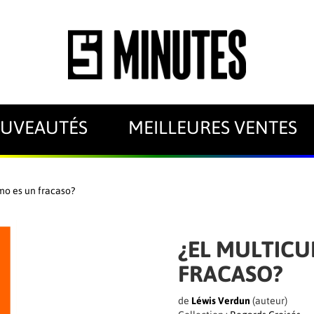
UVEAUTÉS
MEILLEURES VENTES
smo es un fracaso?
¿EL MULTICU
FRACASO?
de
Léwis Verdun
(auteur)