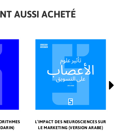
ONT AUSSI ACHETÉ
NOUVEAUTÉ
NOUVE
GORITHMES
 OUR
L’IMPACT DES NEUROSCIENCES SUR
CÓMO LAS LENGUAS FORJAN
COMME
L
NDARIN)
LE MARKETING (VERSION ARABE)
NUESTROS PENSAMIENTOS