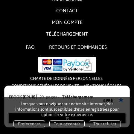
CONTACT
MON COMPTE
TÉLÉCHARGEMENT
FAQ
RETOURS ET COMMANDES
CHARTE DE DONNÉES PERSONNELLES
CONDITIONS GÉNÉRALES DE VENTE
MENTIONS LÉGALES
CONDITIONS GÉNÉRALES D'UTILISATION
EBOOK [EPUB]
20 pages
Téléchargement
3,99 €
Lorsque vous naviguez sur notre site internet, des
après achat
L'éditeur
FIVE MINUTES
fonctionne sous licence de
informations sont susceptibles d'être enregistrées pour
optimiser votre expérience.
la solution logicielle
IZIBOOK
, solution e-commerce
pour maison d'édition et librairie
Préférences
Tout accepter
Tout refuser