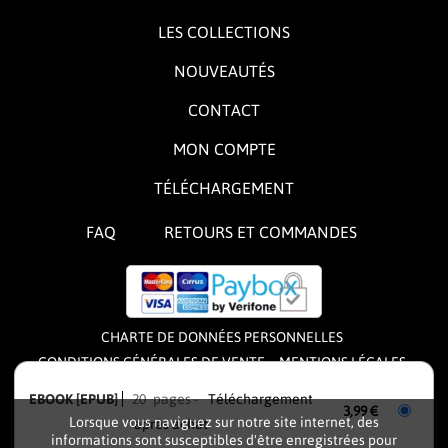
LES COLLECTIONS
NOUVEAUTÉS
CONTACT
MON COMPTE
TÉLÉCHARGEMENT
FAQ
RETOURS ET COMMANDES
CHARTE DE DONNÉES PERSONNELLES
CONDITIONS GÉNÉRALES DE VENTE
MENTIONS LÉGALES
CONDITIONS GÉNÉRALES D'UTILISATION
EBOOK [EPUB]
20 pages
Téléchargement
3,99 €
Lorsque vous naviguez sur notre site internet, des
après achat
L'éditeur
FIVE MINUTES
fonctionne sous licence de
informations sont susceptibles d'être enregistrées pour