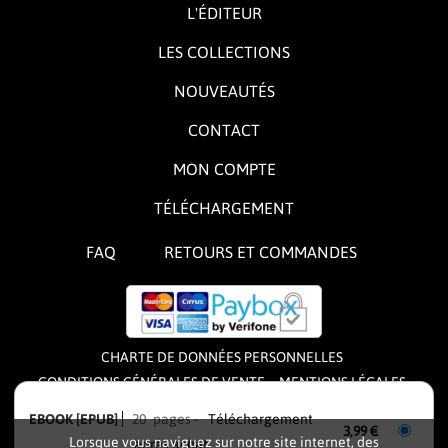
L'ÉDITEUR
LES COLLECTIONS
NOUVEAUTÉS
CONTACT
MON COMPTE
TÉLÉCHARGEMENT
FAQ
RETOURS ET COMMANDES
CHARTE DE DONNÉES PERSONNELLES
CONDITIONS GÉNÉRALES DE VENTE
MENTIONS LÉGALES
CONDITIONS GÉNÉRALES D'UTILISATION
EBOOK [EPUB]
20 pages
Téléchargement
3,99 €
Lorsque vous naviguez sur notre site internet, des
après achat