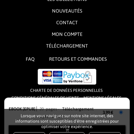
NOUVEAUTÉS
CONTACT
MON COMPTE
TÉLÉCHARGEMENT
FAQ
RETOURS ET COMMANDES
CHARTE DE DONNÉES PERSONNELLES
CONDITIONS GÉNÉRALES DE VENTE
MENTIONS LÉGALES
CONDITIONS GÉNÉRALES D'UTILISATION
EBOOK [EPUB]
20 pages
Téléchargement
3,99 €
Lorsque vous naviguez sur notre site internet, des
après achat
L'éditeur
FIVE MINUTES
fonctionne sous licence de
informations sont susceptibles d'être enregistrées pour
optimiser votre expérience.
la solution logicielle
IZIBOOK
, solution e-commerce