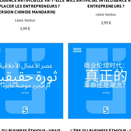
LLIGENCE ARTIFICIELLE VA‑T‑ELLE
WILL ARTIFICIAL INTELLIGENCE 
LACER LES ENTREPRENEURS ?
ENTREPRENEURS ?
ERSION CHINOIS MANDARIN)
Léwis Verdun
Léwis Verdun
3,99 €
3,99 €
E DU BUSINESS ÉTHIQUE : VRAIE
L’ÈRE DU BUSINESS ÉTHIQUE : 