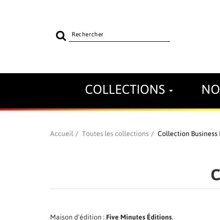
Rechercher
sur
le
site
COLLECTIONS
NO
Accueil
Toutes les collections
Collection Business 
C
Maison d'édition :
Five Minutes Éditions
.