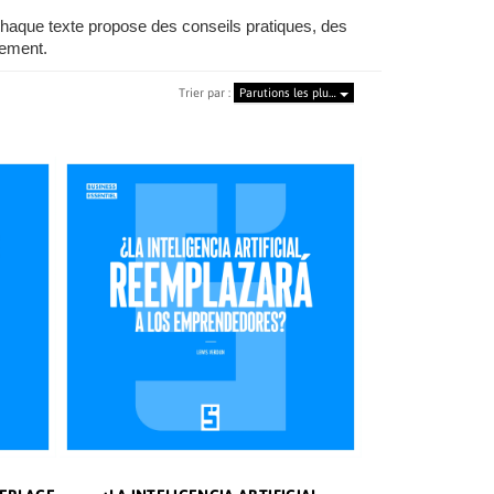
Chaque texte propose des conseils pratiques, des
lement.
Trier par :
Parutions les plu…