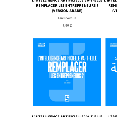
L’INTELLIGENCE ARTIFICIELLE VA‑T‑ELLE
L’INTE
REMPLACER LES ENTREPRENEURS ?
REMP
(VERSION ARABE)
(V
Léwis Verdun
3,99 €
L’INTELLIGENCE ARTIFICIELLE VA‑T‑ELLE
L’ÈR