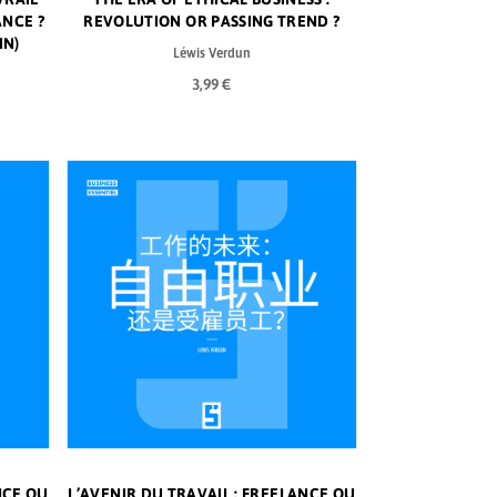
NCE ?
REVOLUTION OR PASSING TREND ?
IN)
Léwis Verdun
3,99 €
NCE OU
L’AVENIR DU TRAVAIL : FREELANCE OU