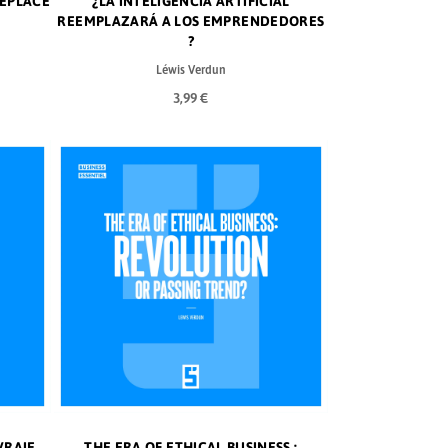
REPLACE
¿LA INTELIGENCIA ARTIFICIAL
REEMPLAZARÁ A LOS EMPRENDEDORES
?
Léwis Verdun
3,99 €
VRAIE
THE ERA OF ETHICAL BUSINESS :