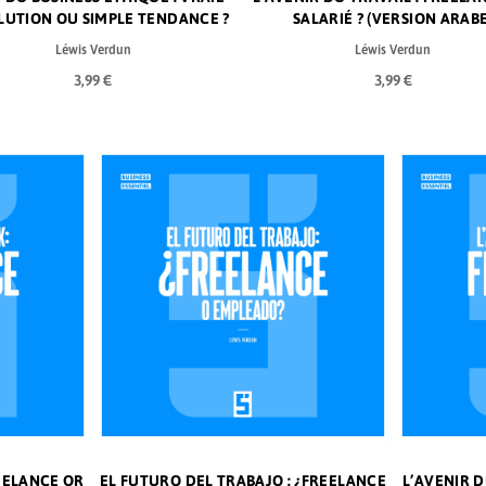
LUTION OU SIMPLE TENDANCE ?
SALARIÉ ? (VERSION ARABE
Léwis Verdun
Léwis Verdun
3,99 €
3,99 €
EELANCE OR
EL FUTURO DEL TRABAJO : ¿FREELANCE
L’AVENIR D